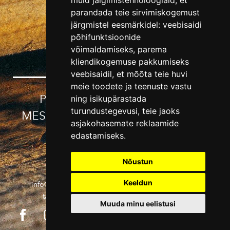
muid jälgimistehnoloogiaid, et
parandada teie sirvimiskogemust
järgmistel eesmärkidel:
veebisaidi
MESI OÜ
põhifunktsioonide
võimaldamiseks
,
parema
kliendikogemuse pakkumiseks
veebisaidil
,
et mõõta teie huvi
meie toodete ja teenuste vastu
POOD
MEIST
KONTAKT
ning isikupärastada
turundustegevusi
,
teie jaoks
MESILASVAHAST KÄRJEPÕHJAD
asjakohasemate reklaamide
JÕULUD
edastamiseks
.
Nõustun
Keeldun
info@sangastemesi.ee
+372 52 89 331
Müügi- ja
tagastustingimused
KKK
Privaatsuspoliitika
Muuda minu eelistusi