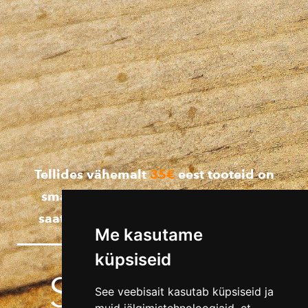
Tellides vähemalt
35€
eest tooteid on
smartposti pakiautomaadiga Eestis
saatmine tasuta + lisaks
Mesi 0,3kg
!
Me kasutame
küpsiseid
SANGASTE
See veebisait kasutab küpsiseid ja