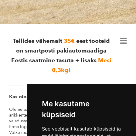
Tellides vähemalt
35€
eest tooteid
on smartposti pakiautomaadiga
Eestis saatmine tasuta + lisaks
Mesi
0,3kg
!
Kas oled otsimas jõuludeks kinki?
Me kasutame
Oleme aastate jooksul aidanud jõulukinkide tegmisel nii
küpsiseid
ärikliente kui ka erakliente. Saame koostada just teie
vajaduste ja ideedega meeldiva kinkekarbi või näiteks teie
firma logo ja kirjaga ilus purk mett.
See veebisait kasutab küpsiseid ja
Võtke meiega ühendust ja aitame teid kingi koostamisega!