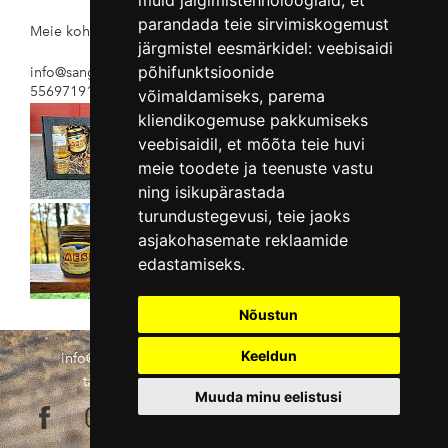
muid jälgimistehnoloogiaid, et
parandada teie sirvimiskogemust
siit!
Meie kohe valmis kinkekarbid leiad
järgmistel eesmärkidel:
veebisaidi
põhifunktsioonide
info@sangastemesi.ee
55697191
võimaldamiseks
,
parema
kliendikogemuse pakkumiseks
veebisaidil
,
et mõõta teie huvi
meie toodete ja teenuste vastu
ning isikupärastada
turundustegevusi
,
teie jaoks
asjakohasemate reklaamide
edastamiseks
.
Nõustun
Keeldun
info@sangastemesi.ee
+372 52 89 331
Müügi- ja
tagastustingimused
KKK
Privaatsuspoliitika
Muuda minu eelistusi