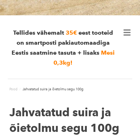
Tellides vähemalt
35€
eest tooteid
on smartposti pakiautomaadiga
Eestis saatmine tasuta + lisaks
Mesi
0,3kg
!
Pood
/
Jahvatatud suira ja õietolmu segu 100g
Jahvatatud suira ja
õietolmu segu 100g