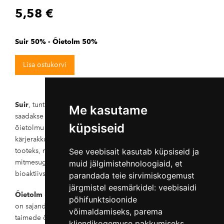
5,58 €
Suir 50% - Õietolm 50%
Lisa ostukorvi
Suir
, tuntud ka kui mesilasleib, on looduslik toode, mis
Me kasutame
saadakse mesilase sülje ja õienektariga segatud mesilaste
küpsiseid
õietolmu fermenteerimisel piimhappebakteritega tarus
kärjerakkude sees. Mesilasleiba peetakse funktsionaalseks
tooteks, millel on kõrge toiteväärtus ja see sisaldab
See veebisait kasutab küpsiseid ja
mitmesuguseid tervendava või haigusi ennetava toimega
muid jälgimistehnoloogiaid, et
bioaktiivsed molekule.
parandada teie sirvimiskogemust
järgmistel eesmärkidel:
veebisaidi
Õietolm
on looduslik ja väärtuslik toitaine, mida inimesed
põhifunktsioonide
on sajandeid kasutanud tervislikuks eluviisiks. See koosneb
võimaldamiseks
,
parema
taimede õite tolmust ja on rikas oluliste vitamiinide ja
kliendikogemuse pakkumiseks