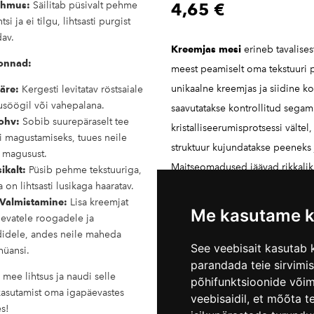
ehmus:
Säilitab püsivalt pehme
4,65 €
tsi ja ei tilgu, lihtsasti purgist
dav.
Kreemjas mesi
erineb tavalises
onnad:
meest peamiselt oma tekstuuri p
unikaalne kreemjas ja siidine ko
äre:
Kergesti levitatav röstsaiale
söögil või vahepalana.
saavutatakse kontrollitud segam
ohv:
Sobib suurepäraselt tee
kristalliseerumisprotsessi vältel
i magustamiseks, tuues neile
struktuur kujundatakse peeneks j
 magusust.
Maitseomadused jäävad rikkalik
ikalt:
Püsib pehme tekstuuriga,
ja on lihtsasti lusikaga haaratav.
mahedaks, säilitades mee loom
 Valmistamine:
Lisa kreemjat
magususe, kuid lisades samas 
Me kasutame k
nevatele roogadele ja
kreemja nüansi.
idele, andes neile maheda
See veebisait kasutab k
üansi.
Lisa ostukorvi
parandada teie sirvimi
mee lihtsus ja naudi selle
põhifunktsioonide või
asutamist oma igapäevastes
veebisaidil
,
et mõõta te
s!