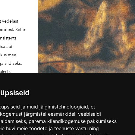
t vedelast
oolest. Selle
nsistents
ise abil
, kus mee
a siidiseks.
uks ja
uliku
pehme ja
üpsiseid
üpsiseid ja muid jälgimistehnoloogiaid, et
skogemust järgmistel eesmärkidel:
veebisaidi
maldamiseks
,
parema kliendikogemuse pakkumiseks
ie huvi meie toodete ja teenuste vastu ning