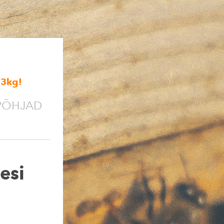
,3kg
!
PÕHJAD
esi