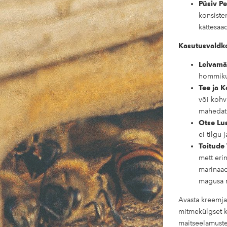
Püsiv P
konsisten
kättesaa
Kasutusvaldk
Leivamä
hommiku
Tee ja K
või kohv
mahedat
Otse Lus
ei tilgu 
Toitude
mett eri
marinaad
magusa n
Avasta kreemja 
mitmekülgset k
maitseelamuste