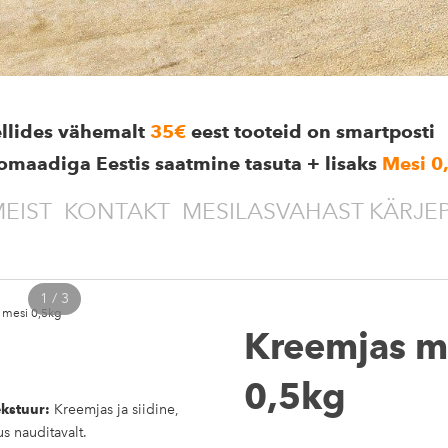
ellides vähemalt
35€
eest tooteid on smartposti
omaadiga Eestis saatmine tasuta + lisaks
Mesi 0
EIST
KONTAKT
MESILASVAHAST KÄRJE
1 / 3
 mesi 0,5kg
Kreemjas m
0,5kg
ekstuur:
Kreemjas ja siidine,
s nauditavalt.