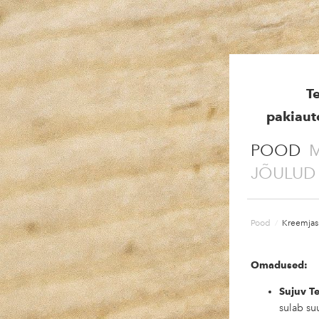
T
pakiaut
POOD
M
JÕULUD
Pood
/
Kreemjas
Omadused:
Sujuv T
sulab suu