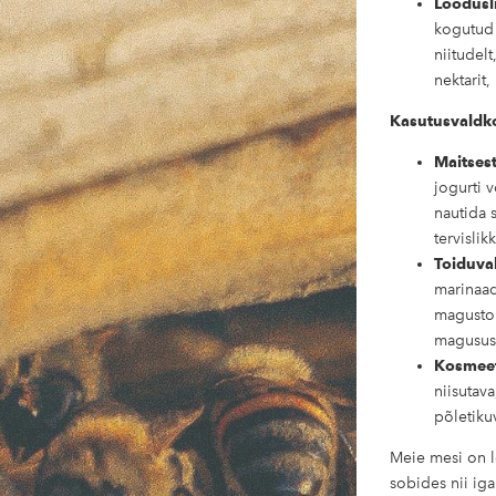
Loodusl
kogutud 
niitudel
nektarit,
Kasutusvaldk
Maitses
jogurti 
nautida s
tervisli
Toiduva
marinaad
magustoi
magusus
Kosmeet
niisutava
põletik
Meie mesi on l
sobides nii iga