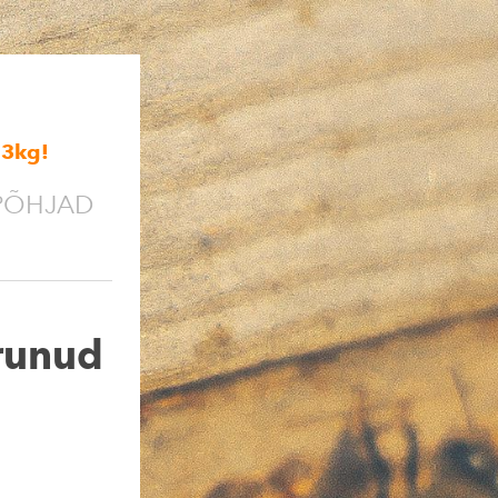
,3kg
!
PÕHJAD
erunud