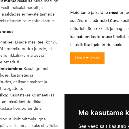
ik mitmekesisus:
Meie mesi on
Eesti metsataimedelt ja
Meie tume ja kuldne
mesi
on p
t, sisaldades erinevate taimede
suutäis, mis pärineb Lõuna-Eest
 mis rikastab selle toiteväärtust.
niitudelt. See rikkalik ja magu
onnad:
kannab endas looduse imelist e
tamine:
Lisage mesi tee, kohvi,
täiuslik lisa igale toidulauale.
või hommikupudru juurde, et
elle rikkalikku maitset ja
Lisa ostukorvi
kke omadusi.
lmistamine:
Kasutage mett
ides, kastmetes ja
tudes, et lisada maitset ja
t roogadele.
ika:
Kasutatakse kosmeetikas
, antioksüdantide rikka ja
uvastase komponendina.
Me kasutame k
ooduslikult mitmekülgne,
päevaseks tervislikuks eluviisiks
See veebisait kasutab k