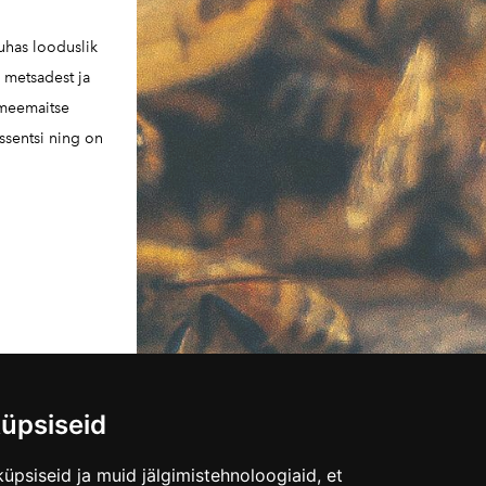
uhas looduslik
i metsadest ja
s meemaitse
ssentsi ning on
üpsiseid
üpsiseid ja muid jälgimistehnoloogiaid, et