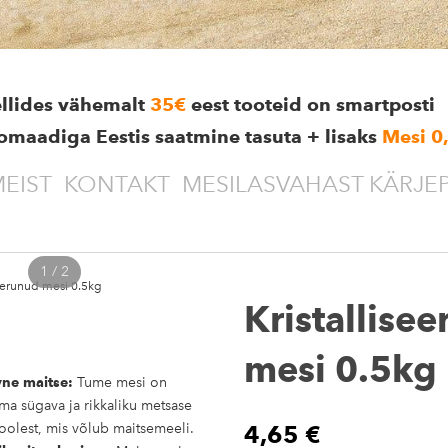
ellides vähemalt
35€
eest tooteid on smartposti
omaadiga Eestis saatmine tasuta + lisaks
Mesi 0
EIST
KONTAKT
MESILASVAHAST KÄRJE
1 / 2
seerunud mesi 0.5kg
Kristallise
mesi 0.5kg
vne maitse:
Tume mesi on
ma sügava ja rikkaliku metsase
oolest, mis võlub maitsemeeli.
4,65 €