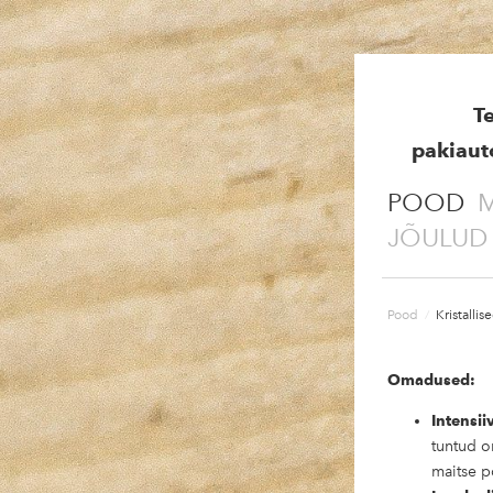
T
pakiaut
POOD
M
JÕULUD
Pood
/
Kristalli
Omadused:
Intensii
tuntud o
maitse p