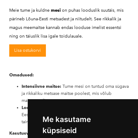
Meie tume ja kuldne
mesi
on puhas looduslik suutäis, mis
pärineb Lõuna-Eesti metsadest ja niitudelt. See rikkalik ja
magus meemaitse kannab endas looduse imelist essentsi
ning on täiuslik lisa igale toidulauale.
Lisa ostukorvi
Omadused:
Intensiivne maitse:
Tume mesi on tuntud oma sügava
ja rikkaliku metsase maitse poolest, mis võlub
maitsemeeli.
Looduslik mitmekesisus:
Meie mesi on kogutud
Eesti metsataimedelt ja niitudelt, sisaldades erinevate
Me kasutame
taimede nektarit, mis rikastab selle toiteväärtust.
küpsiseid
Kasutusvaldkonnad: