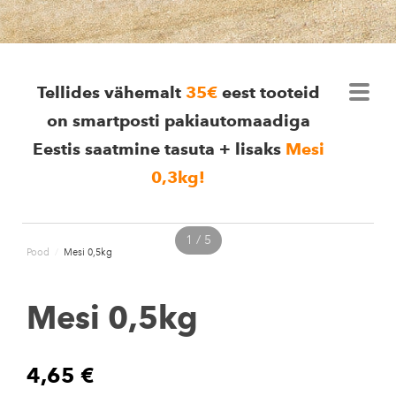
Tellides vähemalt
35€
eest tooteid
on smartposti pakiautomaadiga
Eestis saatmine tasuta + lisaks
Mesi
0,3kg
!
1 / 5
Pood
/
Mesi 0,5kg
Mesi 0,5kg
4,65 €