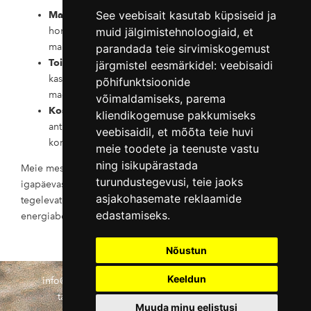
See veebisait kasutab küpsiseid ja
Maitsestamine:
Lisage mesi tee, kohvi, jogurti või
hommikupudru juurde, et nautida selle rikkalikku
muid jälgimistehnoloogiaid, et
maitset ja tervislikke omadusi.
parandada teie sirvimiskogemust
Toiduvalmistamine:
Kasutage mett marinaadides,
järgmistel eesmärkidel:
veebisaidi
kastmetes ja magustoitudes, et lisada maitset ja
põhifunktsioonide
magusust roogadele.
võimaldamiseks
,
parema
Kosmeetika:
Kasutatakse kosmeetikas niisutava,
kliendikogemuse pakkumiseks
antioksüdantide rikka ja põletikuvastase
veebisaidil
,
et mõõta teie huvi
komponendina.
meie toodete ja teenuste vastu
ning isikupärastada
Meie mesi on looduslikult mitmekülgne, sobides nii
turundustegevusi
,
teie jaoks
igapäevaseks tervislikuks eluviisiks kui ka spordiga
asjakohasemate reklaamide
tegelevatele inimestele, kes otsivad looduslikku
edastamiseks
.
energiaboonust oma treeningutesse ja taastumisse.
Nõustun
Keeldun
info@sangastemesi.ee
+372 52 89 331
Müügi- ja
tagastustingimused
KKK
Privaatsuspoliitika
Muuda minu eelistusi