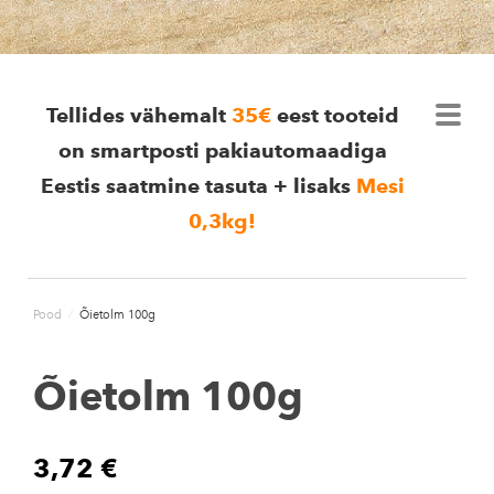
Tellides vähemalt
35€
eest tooteid
on smartposti pakiautomaadiga
Eestis saatmine tasuta + lisaks
Mesi
0,3kg
!
Pood
/
Õietolm 100g
Õietolm 100g
3,72 €