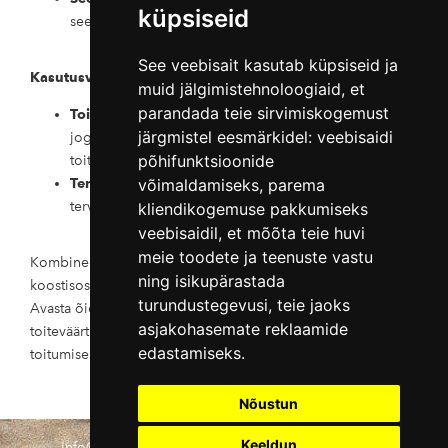
küpsiseid
seedesüsteemi tervist ja soolestiku mikrofloorat.
See veebisait kasutab küpsiseid ja
Kasutusvaldkonnad
:
muid jälgimistehnoloogiaid, et
parandada teie sirvimiskogemust
Toidulisand
: Õietolmu on kerge lisada smuutidesse,
järgmistel eesmärkidel:
veebisaidi
jogurtitesse või salatitesse, suurendades nende
põhifunktsioonide
toiteväärtust ja maitseomadusi.
Tervislikud eluviisid
võimaldamiseks
: Õietolm sobib ideaalselt
,
parema
tervisliku toitumise ja aktiivse elustiili toetamiseks.
kliendikogemuse pakkumiseks
veebisaidil
,
et mõõta teie huvi
meie toodete ja teenuste vastu
Kombineeri õietolmu mee või muude tervislike
ning isikupärastada
koostisosadega, et luua unikaalseid toiduelamusi.
turundustegevusi
,
teie jaoks
Avasta õietolmu looduslikud eelised ja naudi selle
asjakohasemate reklaamide
toiteväärtust täis superfoodi võlu oma igapäevases
edastamiseks
.
toitumises.
Nõustun
Keeldun
info@sangastemesi.ee
+372 52 89 331
Müügi- ja