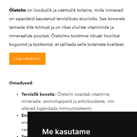
Õietolm
on looduslik ja väärtuslik toitaine, mida inimesed
on sajandeid kasutanud tervislikuks eluviisiks. See koosneb
taimede õite tolmust ja on rikas oluliste vitamiinide ja
mineraalide poolest. Õietolmu tootmine nõuab hoolikat
kogumist ja töötlemist, et säilitada selle toitainete kvaliteet.
Lisa ostukorvi
Omadused
:
Tervislik koostis
: Õietolm sisaldab vitamiine,
mineraale, aminohappeid ja antioksüdante, mis
aitavad tugevdada immuunsüsteemi.
Energiat andev
: Õietolm sisaldab looduslikku
energiat, mis võib parandada elujõudu ja
vastupidavust.
Me kasutame
Seedimise toetamine
: Õietolm võib toetada