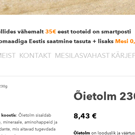
ellides vähemalt
35€
eest tooteid on smartposti
omaadiga Eestis saatmine tasuta + lisaks
Mesi 0
EIST
KONTAKT
MESILASVAHAST KÄRJE
230g
Õietolm 2
8,43 €
k koostis
: Õietolm sisaldab
e, mineraale, aminohappeid ja
dante, mis aitavad tugevdada
Õietolm
on looduslik ja väärtusl