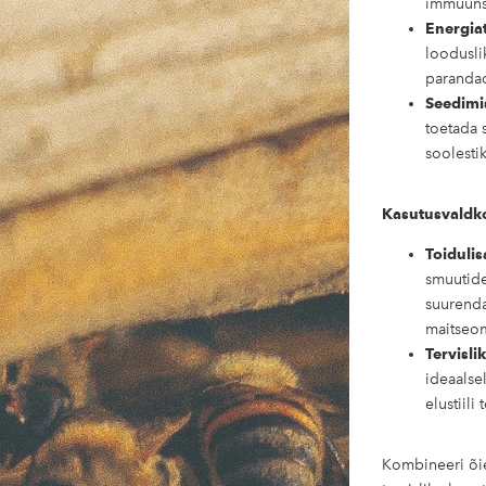
immuuns
Energia
loodusli
parandad
Seedimi
toetada 
soolesti
Kasutusvaldk
Toiduli
smuutides
suurenda
maitseo
Tervisli
ideaalsel
elustiili
Kombineeri õi