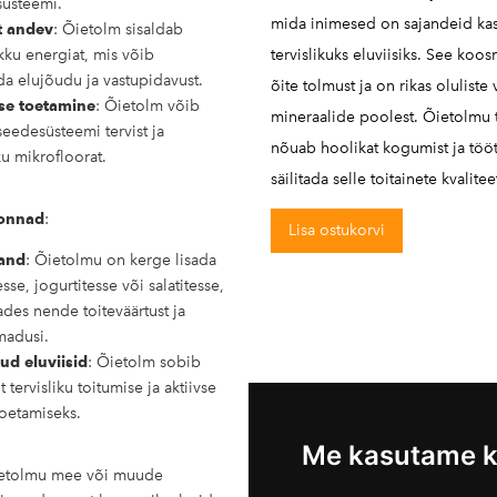
üsteemi.
mida inimesed on sajandeid ka
t andev
: Õietolm sisaldab
kku energiat, mis võib
tervislikuks eluviisiks. See koo
a elujõudu ja vastupidavust.
õite tolmust ja on rikas oluliste 
se toetamine
: Õietolm võib
mineraalide poolest. Õietolmu
seedesüsteemi tervist ja
nõuab hoolikat kogumist ja tööt
ku mikrofloorat.
säilitada selle toitainete kvalitee
onnad
:
Lisa ostukorvi
sand
: Õietolmu on kerge lisada
se, jogurtitesse või salatitesse,
des nende toiteväärtust ja
madusi.
kud eluviisid
: Õietolm sobib
t tervisliku toitumise ja aktiivse
 toetamiseks.
Me kasutame k
etolmu mee või muude