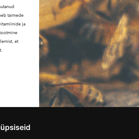
sutanud
sneb taimede
vitamiinide ja
 tootmine
lemist, et
t.
üpsiseid