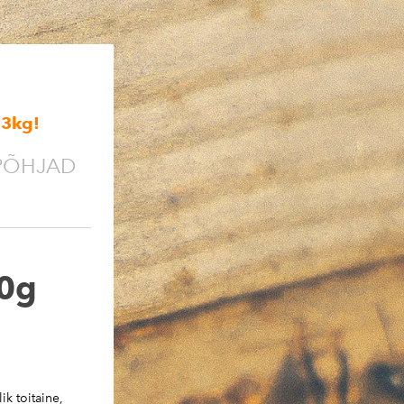
,3kg
!
PÕHJAD
30g
ik toitaine,