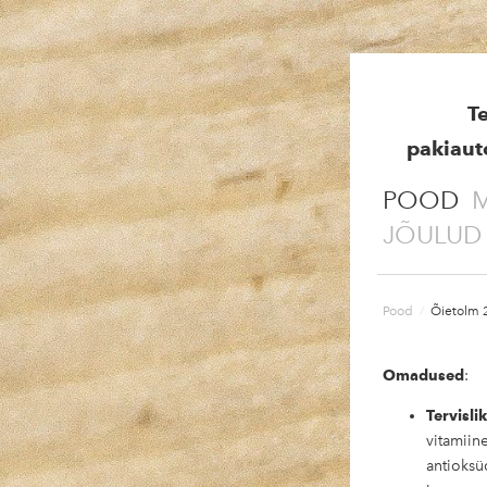
T
pakiaut
POOD
M
JÕULUD
Pood
/
Õietolm 
Omadused
:
Tervisli
vitamiin
antioksü