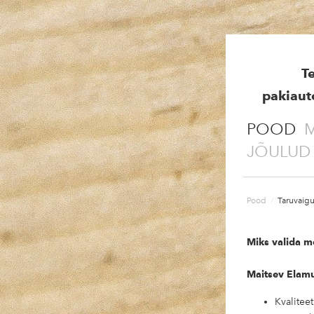
T
pakiaut
POOD
M
JÕULUD
Pood
/
Taruvaigu
Miks valida m
Maitsev Elam
Kvalitee