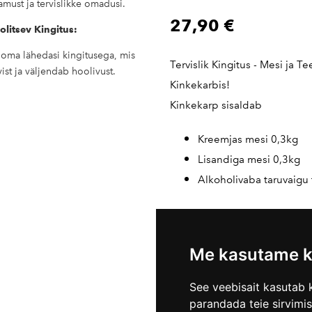
amust ja tervislikke omadusi.
27,90 €
oolitsev Kingitus:
 oma lähedasi kingitusega, mis
Tervislik Kingitus - Mesi ja T
ist ja väljendab hoolivust.
Kinkekarbis!
Kinkekarp sisaldab
Kreemjas mesi 0,3kg
Lisandiga mesi 0,3kg
Alkoholivaba taruvaigu 
Erisoovi korral anna märkmet
lisandiga
mett
soovid, valiku
Me kasutame k
Märkmete kast asub ostu soo
all.
See veebisait kasutab k
parandada teie sirvimi
Lisa ostukorvi