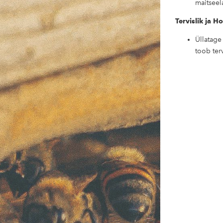
maitseel
Tervislik ja H
Üllatage
toob terv