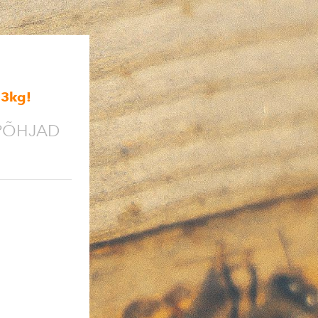
,3kg
!
PÕHJAD