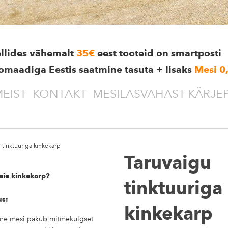
ellides vähemalt
35€
eest tooteid on smartposti
omaadiga Eestis saatmine tasuta + lisaks
Mesi 0
EIST
KONTAKT
MESILASVAHAST KÄRJE
 tinktuuriga kinkekarp
Taruvaigu
eie kinkekarp?
tinktuuriga
us:
kinkekarp
tne mesi pakub mitmekülgset