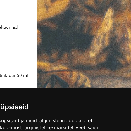
eeküünlad
tinktuur 50 ml
es teada mis
 leiad
siit.
üpsiseid
ritades Tarne
üpsiseid ja muid jälgimistehnoloogiaid, et
skogemust järgmistel eesmärkidel:
veebisaidi